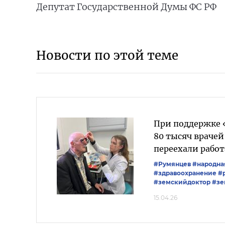
Депутат Государственной Думы ФС РФ
Новости по этой теме
При поддержке 
80 тысяч враче
переехали работ
#Румянцев
#народна
#здравоохранение
#
#земскийдоктор
#зе
15.04.26