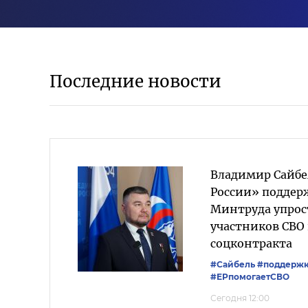
Последние новости
Владимир Сайбе
России» подде
Минтруда упрос
участников СВО
соцконтракта
#Сайбель
#поддержк
#ЕРпомогаетСВО
Сегодня 12:00