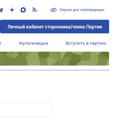
Версия для слабовидящих
Личный кабинет сторонника/члена Партии
я
Мультимедиа
Вступить в партию
Центральный совет сторонников партии «Единая Россия»