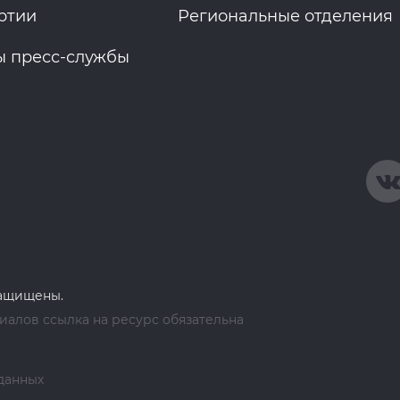
ртии
Региональные отделения
ы пресс-службы
защищены.
алов ссылка на ресурс обязательна
данных