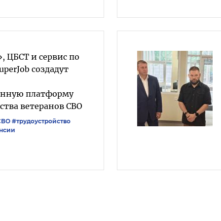
, ЦБСТ и сервис по
uperJob создадут
анную платформу
ства ветеранов СВО
СВО
#трудоустройство
нсии