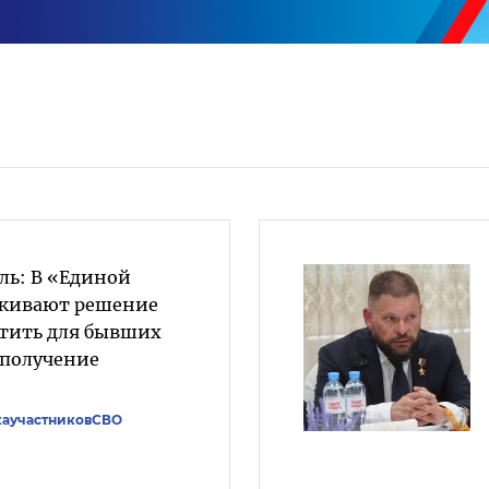
ль: В «Единой
рживают решение
тить для бывших
 получение
аучастниковСВО