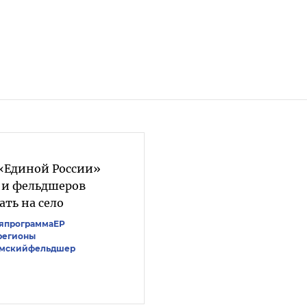
«Единой России»
й и фельдшеров
ать на село
япрограммаЕР
регионы
мскийфельдшер