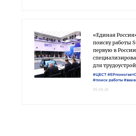
«Единая Россия»
поиску работы S
первую в России
специализиров
для трудоустрой
#ЦБСТ
#ЕРпомогает
#поиск работы
#вака
05.08.26