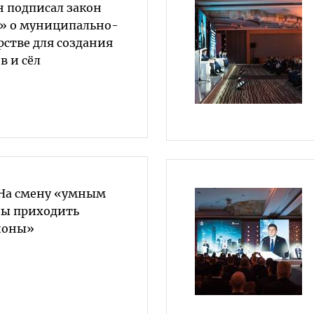
 подписал закон
» о муниципально-
рстве для создания
в и сёл
 На смену «умным
ны приходить
ионы»