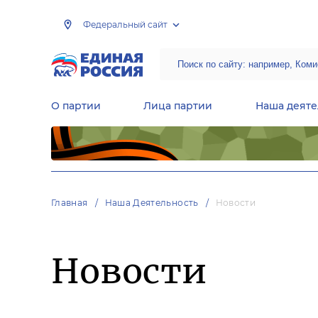
Федеральный сайт
О партии
Лица партии
Наша деяте
Центральная общественная приемная Председателя партии «Единая Россия»
Народная программа «Единой России»
Региональные общ
Руководящий состав Межрегиональных координационных советов
Центральная контрольная комиссия партии
Главная
Наша Деятельность
Новости
Новости