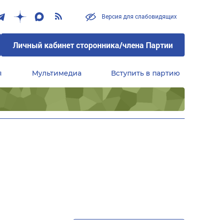
Версия для слабовидящих
Личный кабинет сторонника/члена Партии
я
Мультимедиа
Вступить в партию
Центральный совет сторонников партии «Единая Россия»