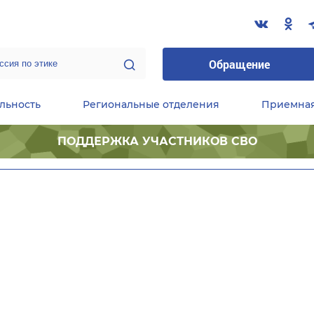
Обращение
льность
Региональные отделения
Приемна
ПОДДЕРЖКА УЧАСТНИКОВ СВО
ественные приемные Председателя Партии
Центральный исполнительный комитет партии
Фракция «Единой России» в ГД ФС РФ