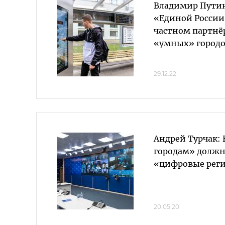
Владимир Путин
«Единой России
частном партнё
«умных» городо
29.12.22
Андрей Турчак:
городам» долж
«цифровые рег
20.05.20