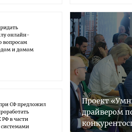
придать
лу онлайн-
о вопросам
одом и домом
Проект «Умн
 при СФ предложил
драйвером 
проработать
 РФ в части
конкурентос
 системами