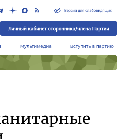
Версия для слабовидящих
Личный кабинет сторонника/члена Партии
я
Мультимедиа
Вступить в партию
Центральный совет сторонников партии «Единая Россия»
манитарные
и