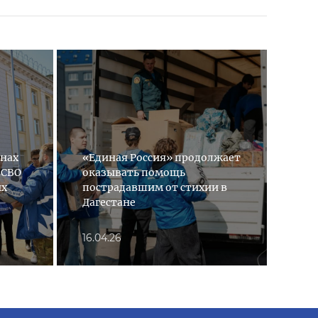
онах
«Единая Россия» продолжает
 СВО
оказывать помощь
«Ед
ых
пострадавшим от стихии в
пом
Дагестане
сти
16.04.26
12.0