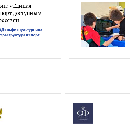
лин: «Единая
 спорт доступным
россиян
#Деньфизкультурника
фраструктура
#спорт