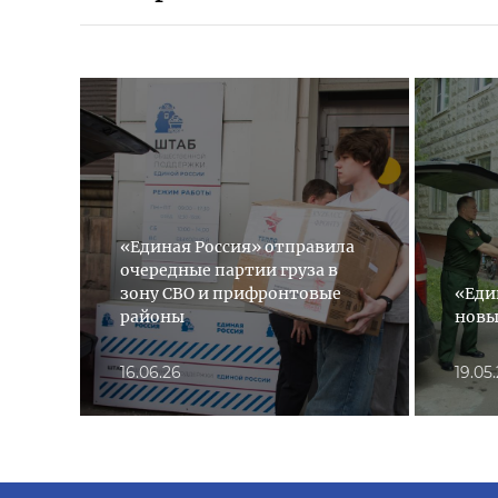
«Единая Россия» отправила
очередные партии груза в
зону СВО и прифронтовые
«Еди
районы
новы
16.06.26
19.05