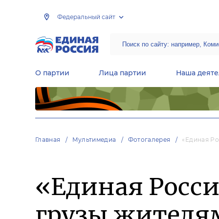
Федеральный сайт
О партии
Лица партии
Наша деяте
Центральная общественная приемная Председателя партии «Единая Россия»
Народная программа «Единой России»
Региональные общ
Руководящий состав Межрегиональных координационных советов
Центральная контрольная комиссия партии
Главная
Мультимедиа
Фотогалерея
«Единая Ро
«Единая Росс
грузы жителям