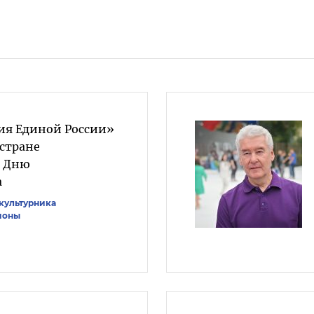
ия Единой России»
 стране
о Дню
а
культурника
ионы