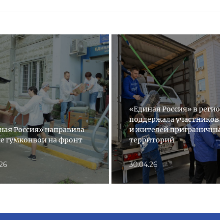
«Единая Россия» в реги
поддержала участников
ная Россия» направила
и жителей приграничн
е гумконвои на фронт
территорий
.26
30.04.26