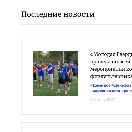
Последние новости
«Молодая Гвард
провела по всей
мероприятия к
физкультурник
#Демидов
#Деньфиз
#соревнования
#рег
Сегодня 15:43