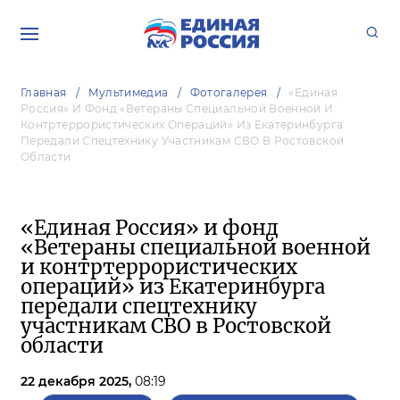
Главная
Мультимедиа
Фотогалерея
«Единая
Россия» И Фонд «Ветераны Специальной Военной И
Контртеррористических Операций» Из Екатеринбурга
Передали Спецтехнику Участникам СВО В Ростовской
Области
«Единая Россия» и фонд
«Ветераны специальной военной
и контртеррористических
операций» из Екатеринбурга
передали спецтехнику
участникам СВО в Ростовской
области
22 декабря 2025,
08:19