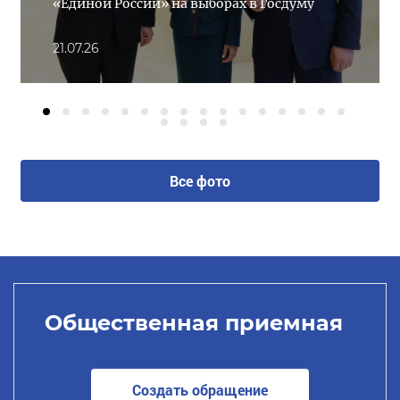
«Единой России» на выборах в Госдуму
21.07.26
Все фото
Общественная приемная
Создать обращение