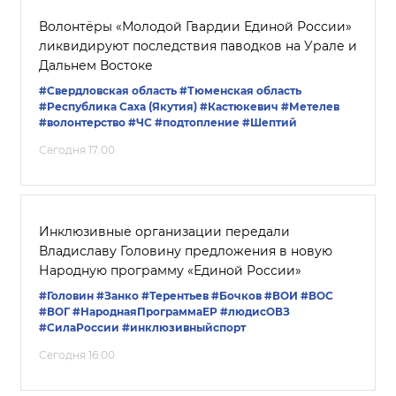
Волонтёры «Молодой Гвардии Единой России»
ликвидируют последствия паводков на Урале и
Дальнем Востоке
#Свердловская область
#Тюменская область
#Республика Саха (Якутия)
#Кастюкевич
#Метелев
#волонтерство
#ЧС
#подтопление
#Шептий
Сегодня 17:00
Инклюзивные организации передали
Владиславу Головину предложения в новую
Народную программу «Единой России»
#Головин
#Занко
#Терентьев
#Бочков
#ВОИ
#ВОС
#ВОГ
#НароднаяПрограммаЕР
#людисОВЗ
#СилаРоссии
#инклюзивныйспорт
Сегодня 16:00