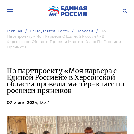
Главная
Наша Деятельность
Новости
По
Партпроекту «Моя Карьера С Единой Россией» В
Херсонской Области Провели Мастер-Класс По Росписи
Пряников
По партпроекту «Моя карьера с
Единой Россией» в Херсонской
области провели мастер-класс по
росписи пряников
07 июня 2024,
12:57