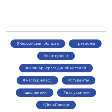
#Херсонская область
#регионы
#партпроект
#МояКарьерасЕдинойРоссией
#мастер-класс
#студенты
#школьники
#выпускники
#ДеньРоссии