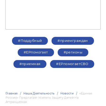
#Поддубный
#приемграждан
#ЕРпомогает
#регионы
#приемная
#ЕРпомогаетСВО
Главная
Наша Деятельность
Новости
«Единая
Россия» Предлагает Усилить Защиту Детей На
Аттракционах