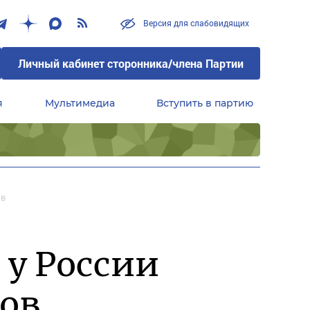
Версия для слабовидящих
Личный кабинет сторонника/члена Партии
я
Мультимедиа
Вступить в партию
Центральный совет сторонников партии «Единая Россия»
ов
 у России
ров