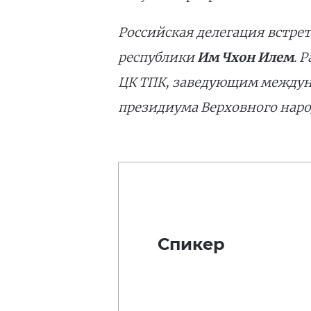
Российская делегация встрет
республики
Им Чхон Илем
. 
ЦК ТПК, заведующим между
президиума Верховного нар
Спикер