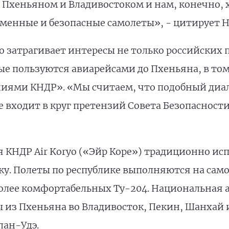
Пхеньяном и Владивостоком и нам, конечно, х
еменные и безопасные самолеты», - цитирует Н
о затрагивает интересы не только российских 
е пользуются авиарейсами до Пхеньяна, в том
ями КНДР». «Мы считаем, что подобный диало
е входит в круг претензий Совета Безопасности
КНДР Air Koryo («Эйр Коре») традиционно исп
у. Полеты по республике выполняются на самол
более комфортабельных Ту-204. Национальная
 из Пхеньяна во Владивосток, Пекин, Шанхай 
лан-Удэ.