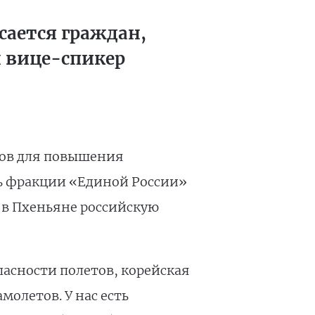
сается граждан,
н вице-спикер
тов для повышения
ль фракции «Единой России»
 в Пхеньяне российскую
асности полетов, корейская
олетов. У нас есть