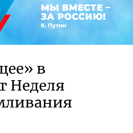
щее» в
т Неделя
рмливания