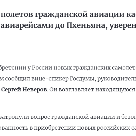
 полетов гражданской авиации ка
авиарейсами до Пхеньяна, увере
бретении у России новых гражданских самоле
том сообщил вице-спикер Госдумы, руководите
а
Сергей Неверов
. Он возглавляет находящуюся
затронули вопрос гражданской авиации и безоп
ванность в приобретении новых российских сам