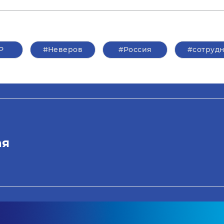
Р
#Неверов
#Россия
#сотруд
ая