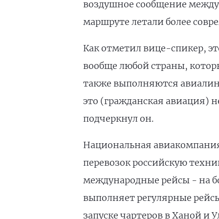
воздушное сообщение между 
маршруте летали более совр
Как отметил вице-спикер, эт
вообще любой страны, которы
также выполняются авиалини
это (гражданская авиация) н
подчеркнул он.
Национальная авиакомпания 
перевозок российскую техник
международные рейсы - на 
выполняет регулярные рейсы
запуске чартеров в Ханой и У