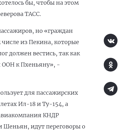
отелось бы, чтобы на этом
еверова ТАСС.
пассажиров, но «граждан
 числе из Пекина, которые
г должен вестись, так как
 ООН к Пхеньяну», -
ользует для пассажирских
етах Ил-18 и Ту-154, а
 авиакомпания КНДР
и Шеньян, идут переговоры о