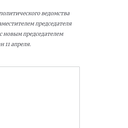
еполитического ведомства
заместителем председателя
е с новым председателем
н 11 апреля.