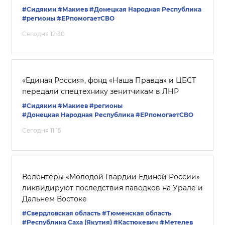
#Сидякин
#Макиев
#Донецкая Народная Республика
#регионы
#ЕРпомогаетСВО
Сегодня 12:30
«Единая Россия», фонд «Наша Правда» и ЦБСТ
передали спецтехнику зенитчикам в ЛНР
#Сидякин
#Макиев
#регионы
#Донецкая Народная Республика
#ЕРпомогаетСВО
Сегодня 11:15
Волонтёры «Молодой Гвардии Единой России»
ликвидируют последствия паводков на Урале и
Дальнем Востоке
#Свердловская область
#Тюменская область
#Республика Саха (Якутия)
#Кастюкевич
#Метелев