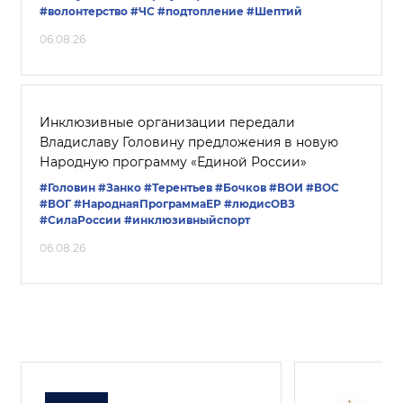
#волонтерство
#ЧС
#подтопление
#Шептий
06.08.26
Инклюзивные организации передали
Владиславу Головину предложения в новую
Народную программу «Единой России»
#Головин
#Занко
#Терентьев
#Бочков
#ВОИ
#ВОС
#ВОГ
#НароднаяПрограммаЕР
#людисОВЗ
#СилаРоссии
#инклюзивныйспорт
06.08.26