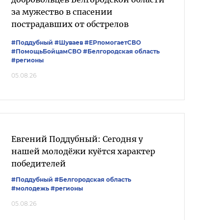
за мужество в спасении
пострадавших от обстрелов
#Поддубный
#Шуваев
#ЕРпомогаетСВО
#ПомощьБойцамСВО
#Белгородская область
#регионы
05.08.26
Евгений Поддубный: Сегодня у
нашей молодёжи куётся характер
победителей
#Поддубный
#Белгородская область
#молодежь
#регионы
05.08.26