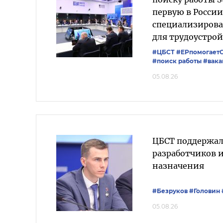
первую в России
специализиров
для трудоустрой
#ЦБСТ
#ЕРпомогает
#поиск работы
#вака
05.08.26
ЦБСТ поддержал
разработчиков 
назначения
#Безруков
#Головин
05.08.26