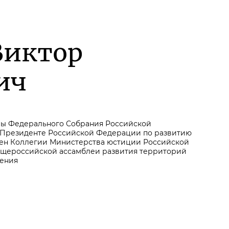
Виктор
ич
мы Федерального Собрания Российской
 Президенте Российской Федерации по развитию
лен Коллегии Министерства юстиции Российской
бщероссийской ассамблеи развития территорий
ления