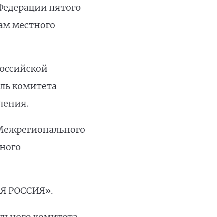
 Федерации пятого
ам местного
Российской
ль комитета
ления.
 Межрегионального
ного
АЯ РОССИЯ».
тельного комитета