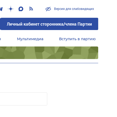
Версия для слабовидящих
Личный кабинет сторонника/члена Партии
я
Мультимедиа
Вступить в партию
Центральный совет сторонников партии «Единая Россия»