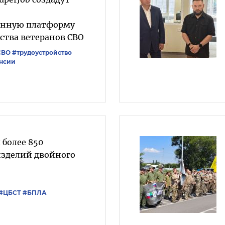
анную платформу
ства ветеранов СВО
СВО
#трудоустройство
нсии
 более 850
изделий двойного
#ЦБСТ
#БПЛА