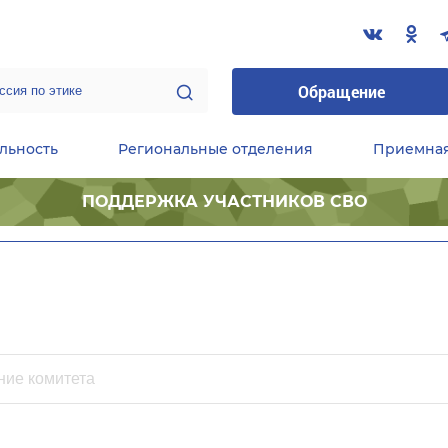
Обращение
льность
Региональные отделения
Приемна
ПОДДЕРЖКА УЧАСТНИКОВ СВО
ественные приемные Председателя Партии
Центральный исполнительный комитет партии
Фракция «Единой России» в ГД ФС РФ