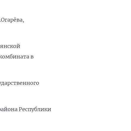
Огарёва,
лянской
комбината в
ударственного
района Республики