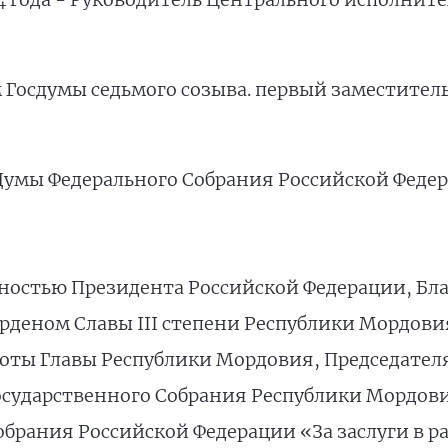
м Госдумы седьмого созыва. первый заместител
й Думы Федерального Собрания Российской Феде
ностью Президента Российской Федерации, Бл
рденом Славы III степени Республики Мордови
оты Главы Республики Мордовия, Председател
осударственного Собрания Республики Мордов
брания Российской Федерации «За заслуги в р