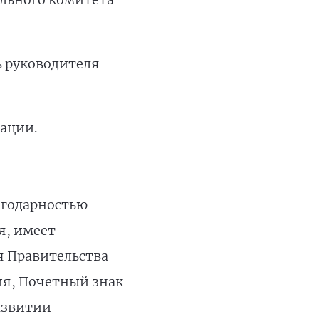
ь руководителя
рации.
агодарностью
я, имеет
я Правительства
ия, Почетный знак
азвитии