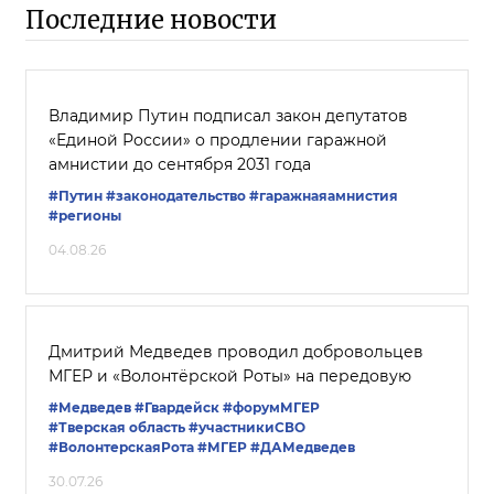
Последние новости
Владимир Путин подписал закон депутатов
«Единой России» о продлении гаражной
амнистии до сентября 2031 года
#Путин
#законодательство
#гаражнаяамнистия
#регионы
04.08.26
Дмитрий Медведев проводил добровольцев
МГЕР и «Волонтёрской Роты» на передовую
#Медведев
#Гвардейск
#форумМГЕР
#Тверская область
#участникиСВО
#ВолонтерскаяРота
#‎МГЕР‬
#ДАМедведев
30.07.26