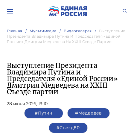
Главная
Мультимедиа
Видеогалерея
Выступление
Президента Владимира Путина И Председателя «Единой
России» Дмитрия Медведева На XXIII Съезде Партии
Выступление Президента
Владимира Путина и
Председателя «Единой России»
Дмитрия Медведева на XXIII
Съезде партии
28 июня 2026,
19:10
#Путин
#Медведев
#СъездЕР