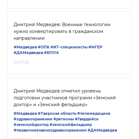
Дмитрий Медведев: Военные технологии
нужно конвертировать в гражданском
направлении
#Медведев
#ОПК
#ИТ-специалисты
#‎МГЕР‬
#ДАМедведев
#БПЛА
30.07.26
Дмитрий Медведев отметил уровень
подготовки участников программ «Земский
доктор» и «Земский фельдшер»
#Медведев
#Тверская область
#телемедицина
#здравоохранение
#регионы
#Гвардейск
#земскийдоктор
#земскийфельдшер
#первичноезвеноздравоохранения
#ДАМедведев