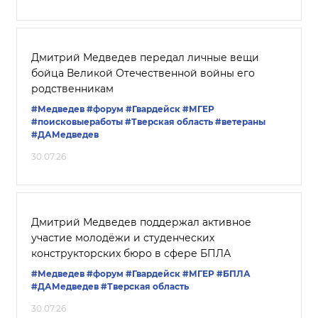
Дмитрий Медведев передал личные вещи
бойца Великой Отечественной войны его
родственникам
#Медведев
#форум
#Гвардейск
#‎МГЕР‬
#поисковыеработы
#Тверская область
#ветераны
#ДАМедведев
30.07.26
Дмитрий Медведев поддержал активное
участие молодёжи и студенческих
конструкторских бюро в сфере БПЛА
#Медведев
#форум
#Гвардейск
#‎МГЕР‬
#БПЛА
#ДАМедведев
#Тверская область
30.07.26