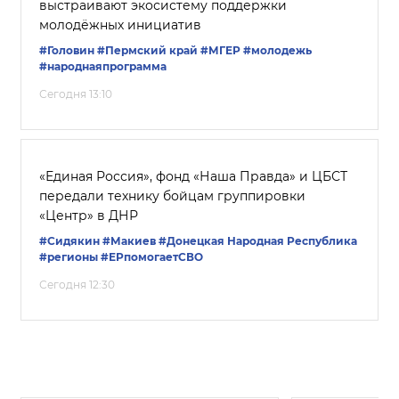
выстраивают экосистему поддержки
молодёжных инициатив
#Головин
#Пермский край
#‎МГЕР‬
#молодежь
#народнаяпрограмма
Сегодня 13:10
«Единая Россия», фонд «Наша Правда» и ЦБСТ
передали технику бойцам группировки
«Центр» в ДНР
#Сидякин
#Макиев
#Донецкая Народная Республика
#регионы
#ЕРпомогаетСВО
Сегодня 12:30