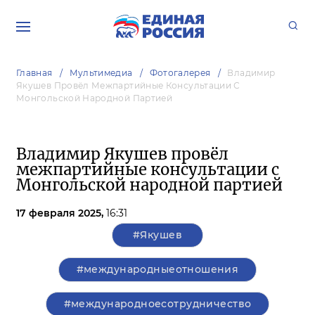
Главная
Мультимедиа
Фотогалерея
Владимир
Якушев Провёл Межпартийные Консультации С
Монгольской Народной Партией
Владимир Якушев провёл
межпартийные консультации с
Монгольской народной партией
17 февраля 2025,
16:31
#Якушев
#международныеотношения
#международноесотрудничество