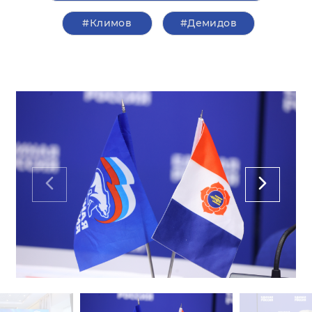
#Климов
#Демидов