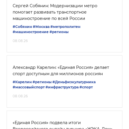
Сергей Собянин: Модернизации метро
помогает развивать транспортное
машиностроение по всей России
#Собянин
#Москва
#метрополитен
#машиностроение
#регионы
08.08.26
Александр Карелин: «Единая Россия» делает
спорт доступным для миллионов россиян
#Карелин
#регионы
#Деньфизкультурника
#массовыйспорт
#инфраструктура
#спорт
08.08.26
«Единая Россия» подвела итоги
Всероссийского онлайн-турнира «ЖЭКА. Дом»