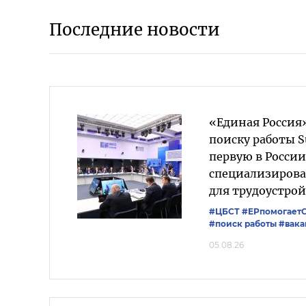
Последние новости
«Единая Россия»
поиску работы S
первую в России
специализиров
для трудоустрой
#ЦБСТ
#ЕРпомогает
#поиск работы
#вака
05.08.26