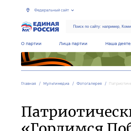
Федеральный сайт
О партии
Лица партии
Наша деяте
Центральная общественная приемная Председателя партии «Единая Россия»
Народная программа «Единой России»
Региональные общ
Руководящий состав Межрегиональных координационных советов
Центральная контрольная комиссия партии
Главная
Мультимедиа
Фотогалерея
Патриотиче
Патриотическ
«Гордимся По