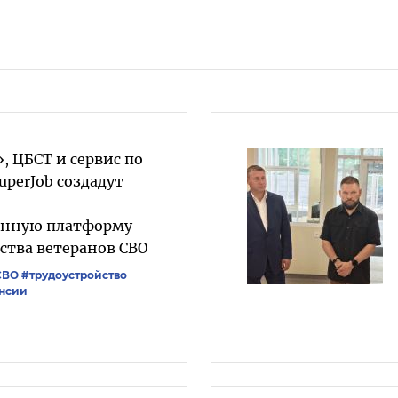
, ЦБСТ и сервис по
uperJob создадут
анную платформу
ства ветеранов СВО
СВО
#трудоустройство
нсии