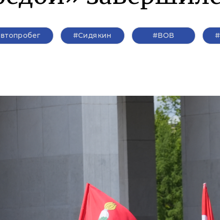
автопробег
#Сидякин
#ВОВ
#