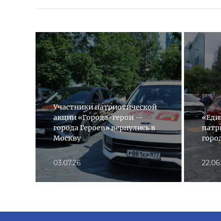
Участники патриотической
акции «Города-герои —
«Еди
города Героев» вернулись в
патр
Москву
горо
03.07.26
22.06