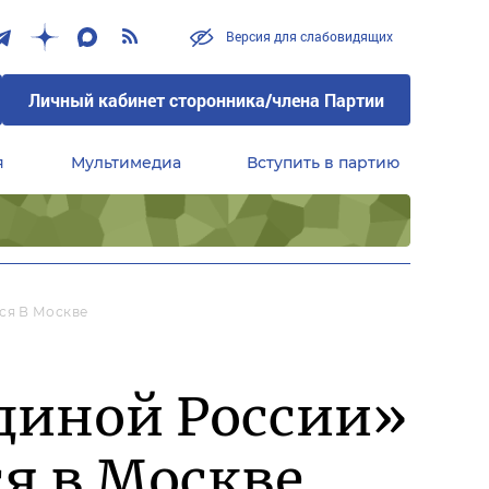
Версия для слабовидящих
Личный кабинет сторонника/члена Партии
я
Мультимедиа
Вступить в партию
Центральный совет сторонников партии «Единая Россия»
ся В Москве
диной России»
я в Москве