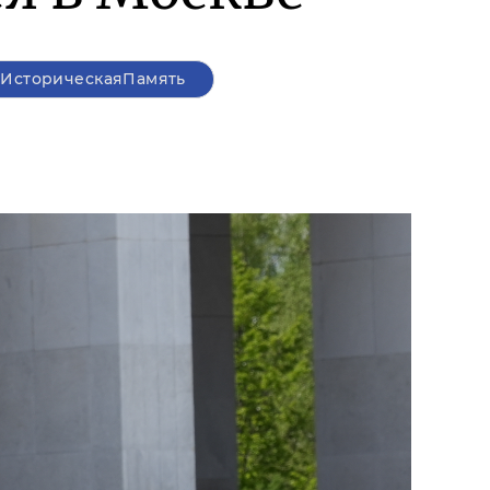
ИсторическаяПамять