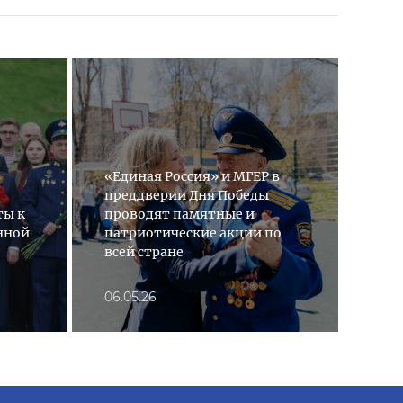
«Ав
«Единая Россия» и МГЕР в
при
преддверии Дня Победы
меж
ты к
проводят памятные и
пат
нной
патриотические акции по
«Ед
всей стране
Поб
06.05.26
23.0