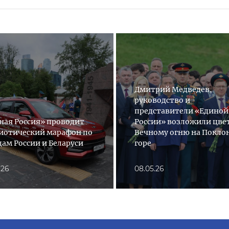
Дмитрий Медведев,
руководство и
представители «Единой
ная Россия» проводит
России» возложили цве
иотический марафон по
Вечному огню на Покло
дам России и Беларуси
горе
.26
08.05.26