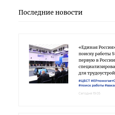
Последние новости
«Единая Россия»
поиску работы S
первую в России
специализиров
для трудоустрой
#ЦБСТ
#ЕРпомогает
#поиск работы
#вака
Сегодня 19:05