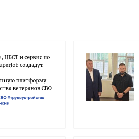
, ЦБСТ и сервис по
uperJob создадут
анную платформу
ства ветеранов СВО
СВО
#трудоустройство
нсии