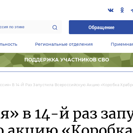
Обращение
льность
Региональные отделения
Приемна
ПОДДЕРЖКА УЧАСТНИКОВ СВО
ественные приемные Председателя Партии
Центральный исполнительный комитет партии
Фракция «Единой России» в ГД ФС РФ
ссия» В 14-Й Раз Запустила Всероссийскую Акцию «Коробка Храбр
я» в 14-й раз зап
ю акцию «Коробка