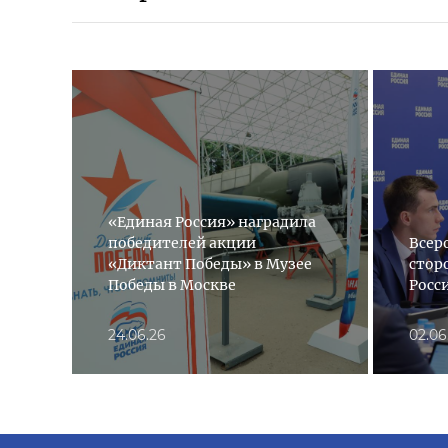
«Единая Россия» наградила
победителей акции
Всер
«Диктант Победы» в Музее
стор
Победы в Москве
Росс
24.06.26
02.06