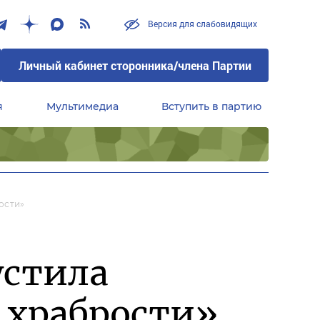
Версия для слабовидящих
Личный кабинет сторонника/члена Партии
я
Мультимедиа
Вступить в партию
Центральный совет сторонников партии «Единая Россия»
ости»
устила
 храбрости»