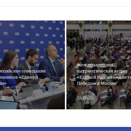
Международная
оссийское совещание
патриотическая акция
онников «Единой
«Единой России» «Дикт
ии»
Победы» в Москве
.26
24.04.26