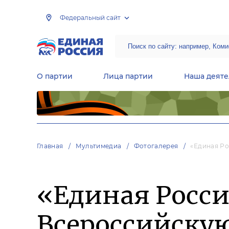
Федеральный сайт
О партии
Лица партии
Наша деяте
Центральная общественная приемная Председателя партии «Единая Россия»
Народная программа «Единой России»
Региональные общ
Руководящий состав Межрегиональных координационных советов
Центральная контрольная комиссия партии
Главная
Мультимедиа
Фотогалерея
«Единая Ро
«Единая Росси
Всероссийску