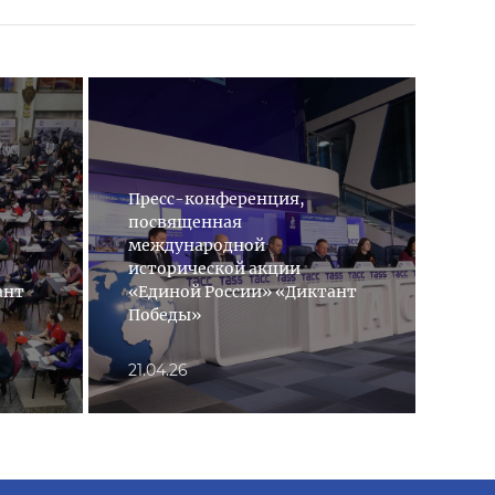
Пресс-конференция,
посвященная
международной
Все
исторической акции
сов
ант
«Единой России» «Диктант
сто
Победы»
Рос
21.04.26
10.0