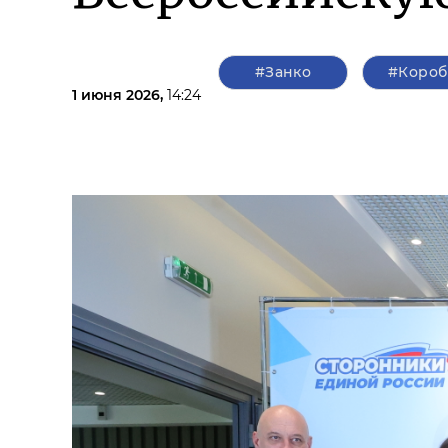
#Занко
#Короб
1 июня 2026,
14:24