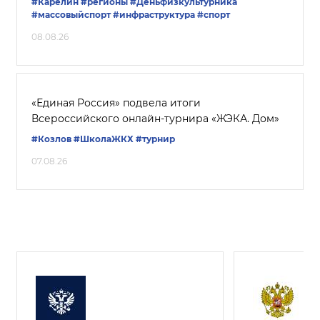
#Карелин
#регионы
#Деньфизкультурника
#массовыйспорт
#инфраструктура
#спорт
08.08.26
«Единая Россия» подвела итоги
Всероссийского онлайн-турнира «ЖЭКА. Дом»
#Козлов
#ШколаЖКХ
#турнир
07.08.26