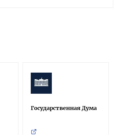
Государственная Дума
Фра
Росс