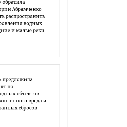
» обратила
ории Абрамченко
ть распространить
ровления водных
дние и малые реки
» предложила
кт по
одных объектов
опленного вреда и
анных сбросов