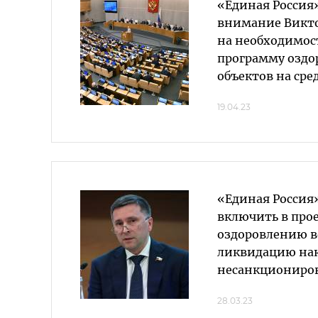
«Единая Россия
внимание Викт
на необходимос
программу оздо
объектов на сре
19.04.23
«Единая Россия
включить в прое
оздоровлению в
ликвидацию нак
несанкциониров
28.03.23