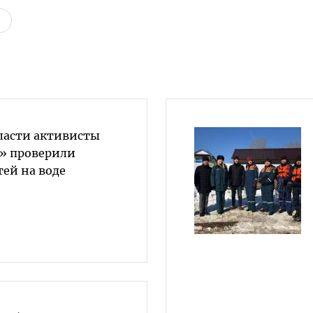
бласти активисты
» проверили
тей на воде