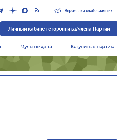
Версия для слабовидящих
Личный кабинет сторонника/члена Партии
я
Мультимедиа
Вступить в партию
Центральный совет сторонников партии «Единая Россия»