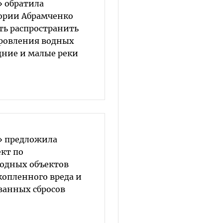
» обратила
ории Абрамченко
ть распространить
ровления водных
дние и малые реки
» предложила
кт по
одных объектов
опленного вреда и
анных сбросов