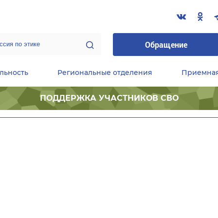
Обращение
льность
Региональные отделения
Приемна
ПОДДЕРЖКА УЧАСТНИКОВ СВО
ественные приемные Председателя Партии
Центральный исполнительный комитет партии
Фракция «Единой России» в ГД ФС РФ