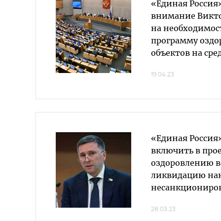
«Единая Россия
внимание Викт
на необходимос
программу оздо
объектов на сре
19.04.23
«Единая Россия
включить в прое
оздоровлению в
ликвидацию нак
несанкциониров
28.03.23