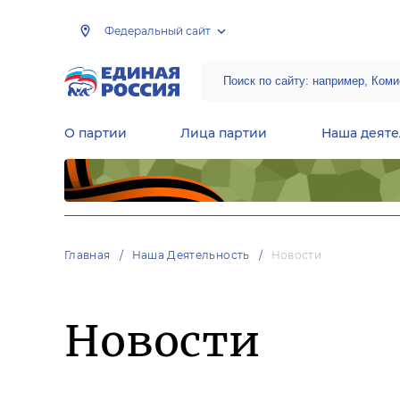
Федеральный сайт
О партии
Лица партии
Наша деяте
Центральная общественная приемная Председателя партии «Единая Россия»
Народная программа «Единой России»
Региональные общ
Руководящий состав Межрегиональных координационных советов
Центральная контрольная комиссия партии
Главная
Наша Деятельность
Новости
Новости