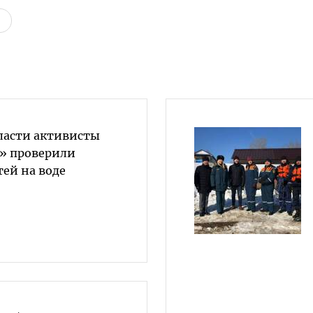
бласти активисты
» проверили
тей на воде