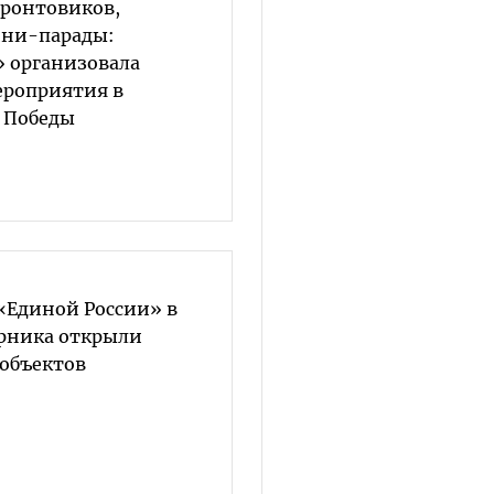
ронтовиков,
ини-парады:
» организовала
ероприятия в
 Победы
«Единой России» в
рника открыли
тобъектов