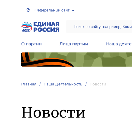
Федеральный сайт
О партии
Лица партии
Наша деяте
Центральная общественная приемная Председателя партии «Единая Россия»
Народная программа «Единой России»
Региональные общ
Руководящий состав Межрегиональных координационных советов
Центральная контрольная комиссия партии
Главная
Наша Деятельность
Новости
Новости