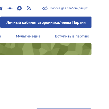
Версия для слабовидящих
Личный кабинет сторонника/члена Партии
я
Мультимедиа
Вступить в партию
Центральный совет сторонников партии «Единая Россия»