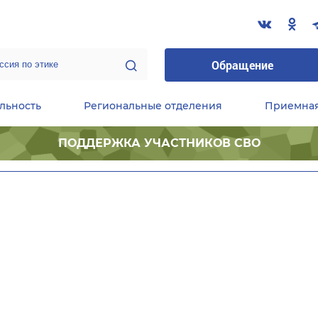
Обращение
льность
Региональные отделения
Приемна
ПОДДЕРЖКА УЧАСТНИКОВ СВО
ественные приемные Председателя Партии
Центральный исполнительный комитет партии
Фракция «Единой России» в ГД ФС РФ