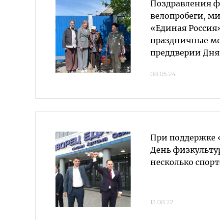
Поздравления ф
велопробеги, м
«Единая Россия
праздничные м
преддверии Дня
08.05.24
При поддержке 
День физкульту
несколько спор
13.08.22