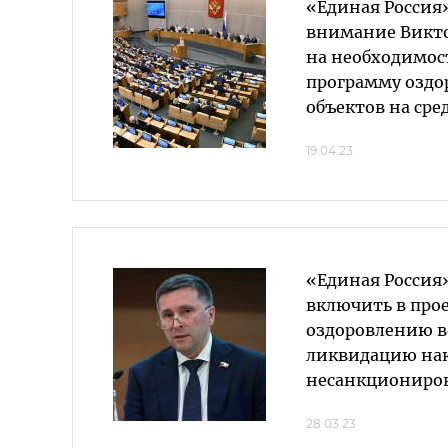
«Единая Россия
внимание Викт
на необходимос
программу оздо
объектов на сре
19.04.23
«Единая Россия
включить в прое
оздоровлению в
ликвидацию нак
несанкциониров
28.03.23