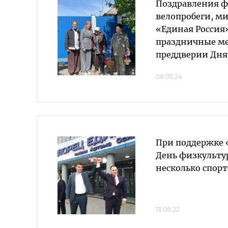
Поздравления ф
велопробеги, м
«Единая Россия
праздничные м
преддверии Дня
08.05.24
При поддержке 
День физкульту
несколько спор
13.08.22