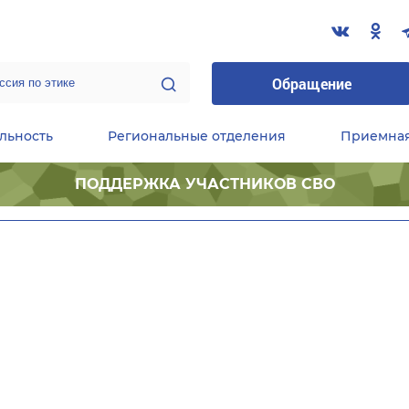
Обращение
льность
Региональные отделения
Приемна
ПОДДЕРЖКА УЧАСТНИКОВ СВО
ественные приемные Председателя Партии
Центральный исполнительный комитет партии
Фракция «Единой России» в ГД ФС РФ