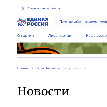
Федеральный сайт
О партии
Лица партии
Наша деяте
Центральная общественная приемная Председателя партии «Единая Россия»
Народная программа «Единой России»
Региональные общ
Руководящий состав Межрегиональных координационных советов
Центральная контрольная комиссия партии
Главная
Наша Деятельность
Новости
Новости