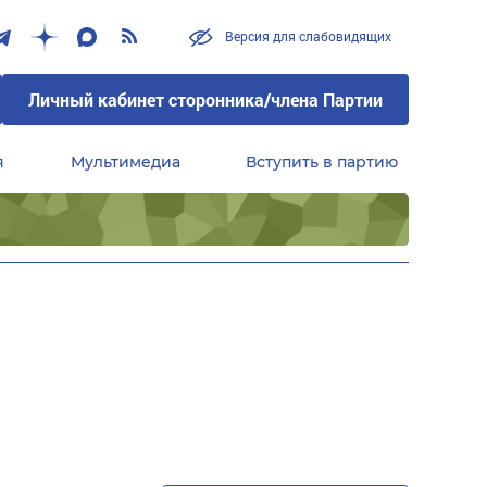
Версия для слабовидящих
Личный кабинет сторонника/члена Партии
я
Мультимедиа
Вступить в партию
Центральный совет сторонников партии «Единая Россия»