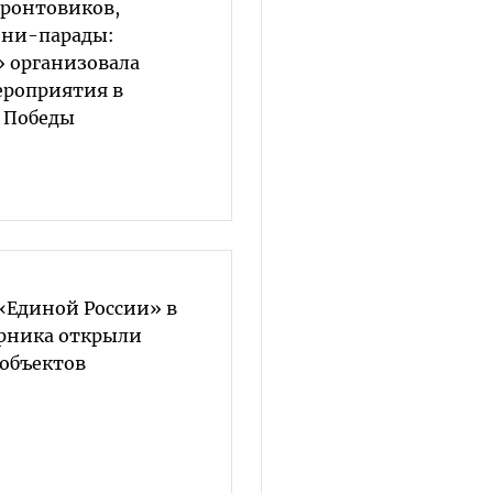
ронтовиков,
ини-парады:
» организовала
ероприятия в
 Победы
«Единой России» в
рника открыли
тобъектов