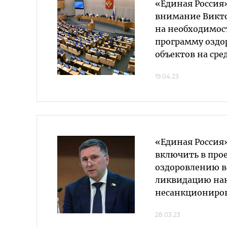
«Единая Россия
внимание Викт
на необходимос
программу оздо
объектов на сре
19.04.23
«Единая Россия
включить в прое
оздоровлению в
ликвидацию нак
несанкциониров
28.03.23