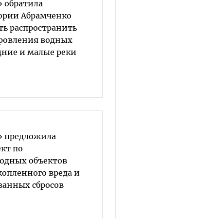
» обратила
ории Абрамченко
ть распространить
ровления водных
дние и малые реки
» предложила
кт по
одных объектов
опленного вреда и
анных сбросов