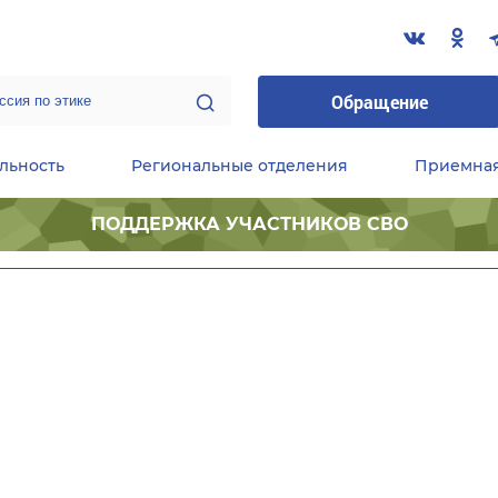
Обращение
льность
Региональные отделения
Приемна
ПОДДЕРЖКА УЧАСТНИКОВ СВО
ественные приемные Председателя Партии
Центральный исполнительный комитет партии
Фракция «Единой России» в ГД ФС РФ