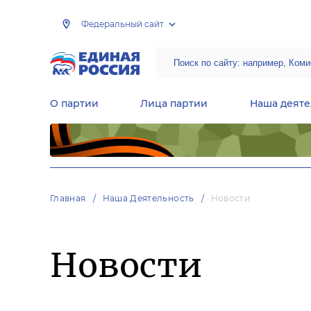
Федеральный сайт
О партии
Лица партии
Наша деяте
Центральная общественная приемная Председателя партии «Единая Россия»
Народная программа «Единой России»
Региональные общ
Руководящий состав Межрегиональных координационных советов
Центральная контрольная комиссия партии
Главная
Наша Деятельность
Новости
Новости