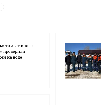
бласти активисты
» проверили
тей на воде