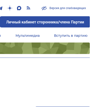
Версия для слабовидящих
Личный кабинет сторонника/члена Партии
я
Мультимедиа
Вступить в партию
Центральный совет сторонников партии «Единая Россия»