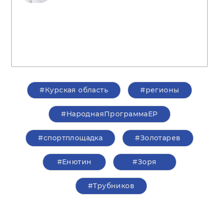
#Курская область
#регионы
#НароднаяПрограммаЕР
#спортплощадка
#Золотарев
#Енютин
#Зоря
#Трубников