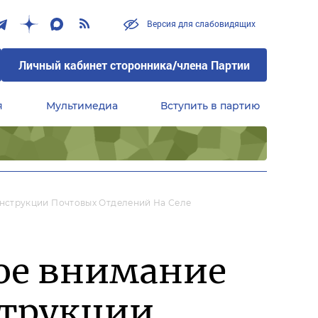
Версия для слабовидящих
Личный кабинет сторонника/члена Партии
я
Мультимедиа
Вступить в партию
Центральный совет сторонников партии «Единая Россия»
струкции Почтовых Отделений На Селе
ое внимание
струкции