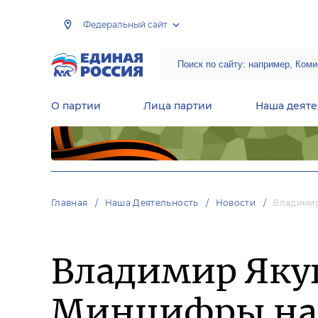
Федеральный сайт
О партии
Лица партии
Наша деяте
Центральная общественная приемная Председателя партии «Единая Россия»
Народная программа «Единой России»
Региональные общ
Руководящий состав Межрегиональных координационных советов
Центральная контрольная комиссия партии
Главная
Наша Деятельность
Новости
Владимир
Владимир Яку
Минцифры на 