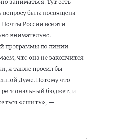
о заниматься. Тут есть
му вопросу была посвящена
з Почты России все эти
ьно внимательно.
ой программы по линии
маем, что она не закончится
и, я также просил бы
венной Думе. Потому что
и региональный бюджет, и
араться «сшить», —