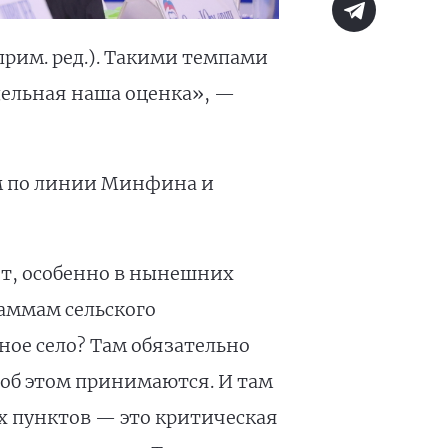
рим. ред.). Такими темпами
дельная наша оценка», —
м по линии Минфина и
ает, особенно в нынешних
раммам сельского
ное село? Там обязательно
 об этом принимаются. И там
х пунктов — это критическая