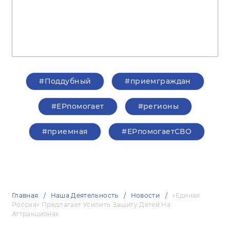
#Поддубный
#приемграждан
#ЕРпомогает
#регионы
#приемная
#ЕРпомогаетСВО
Главная
Наша Деятельность
Новости
«Единая
Россия» Предлагает Усилить Защиту Детей На
Аттракционах