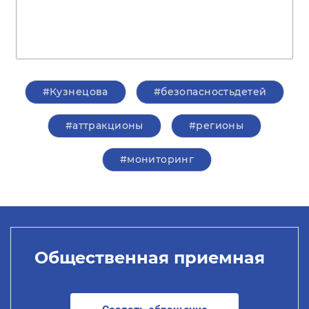
#Кузнецова
#безопасностьдетей
#аттракционы
#регионы
#мониторинг
Общественная приемная