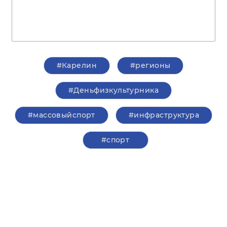
#Карелин
#регионы
#Деньфизкультурника
#массовыйспорт
#инфраструктура
#спорт