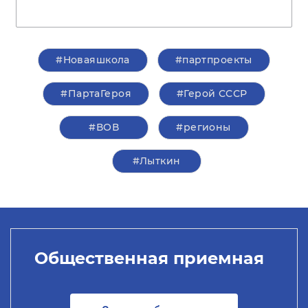
#Новаяшкола
#партпроекты
#ПартаГероя
#Герой СССР
#ВОВ
#регионы
#Лыткин
Общественная приемная