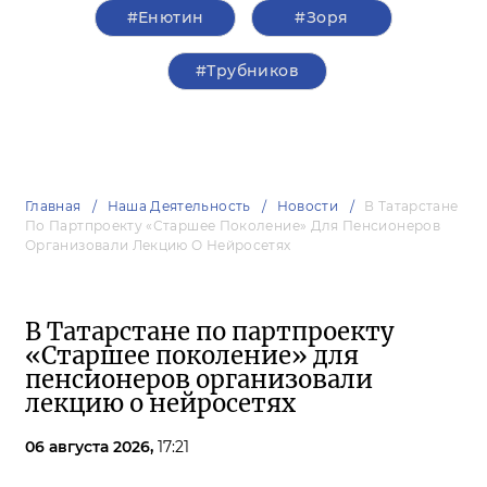
#Енютин
#Зоря
#Трубников
Главная
Наша Деятельность
Новости
В Татарстане
По Партпроекту «Старшее Поколение» Для Пенсионеров
Организовали Лекцию О Нейросетях
В Татарстане по партпроекту
«Старшее поколение» для
пенсионеров организовали
лекцию о нейросетях
06 августа 2026,
17:21