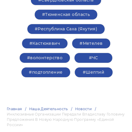
#Свердловская область
#Тюменская область
#Республика Саха (Якутия)
#Кастюкевич
#Метелев
#волонтерство
#ЧС
#подтопление
#Шептий
Главная
Наша Деятельность
Новости
Инклюзивные Организации Передали Владиславу Головину
Предложения В Новую Народную Программу «Единой
России»