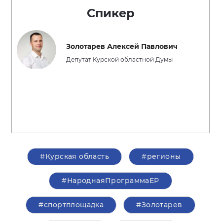
Спикер
Золотарев Алексей Павлович
Депутат Курской областной Думы
#Курская область
#регионы
#НароднаяПрограммаЕР
#спортплощадка
#Золотарев