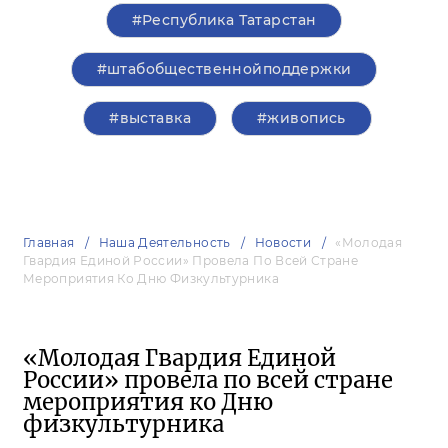
#Республика Татарстан
#штабобщественнойподдержки
#выставка
#живопись
Главная
Наша Деятельность
Новости
«Молодая
Гвардия Единой России» Провела По Всей Стране
Мероприятия Ко Дню Физкультурника
«Молодая Гвардия Единой
России» провела по всей стране
мероприятия ко Дню
физкультурника