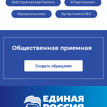
#ИсторическаяПамять
#Партпроект
#дошкольники
#участникиСВО
Общественная приемная
Создать обращение