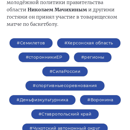
молодёжной политики правительства
области
Николаем Мачихиным
и другими
гостями он принял участие в товарищеском
матче по баскетболу.
#Семилетов
#Херсонская область
#сторонникиЕР
#регионы
#СилаРоссии
#спортивныесоревнования
#Деньфизкультурника
#Воронина
#Ставропольский край
#Чукотский автономный округ