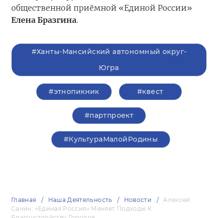
общественной приёмной «Единой России»
Елена Бразгина
.
#Ханты-Мансийский автономный округ-
Югра
#этнопикник
#квест
#партпроект
#КультураМалойРодины
Главная
Наша Деятельность
Новости
Алексей
Санин: «Единая Россия» Меняет Подходы К
Благоустройству Городов