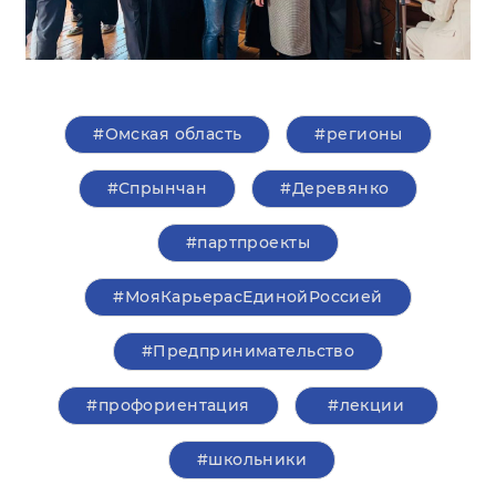
#Омская область
#регионы
#Спрынчан
#Деревянко
#партпроекты
#МояКарьерасЕдинойРоссией
#Предпринимательство
#профориентация
#лекции
#школьники