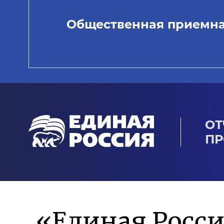
Общественная приемн
ОТ
ПР
«Единая Росси