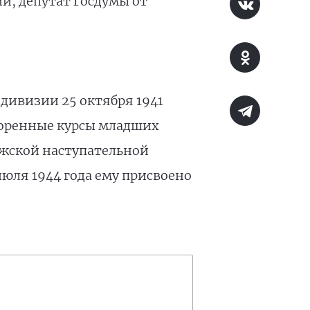
й, депутат Госдумы от
дивизии 25 октября 1941
скоренные курсы младших
ужской наступательной
июля 1944 года ему присвоено