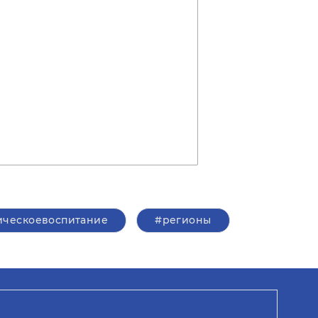
ическоевоспитание
#регионы