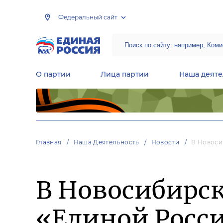
Федеральный сайт
О партии
Лица партии
Наша деяте
Центральная общественная приемная Председателя партии «Единая Россия»
Народная программа «Единой России»
Региональные общ
Руководящий состав Межрегиональных координационных советов
Центральная контрольная комиссия партии
Главная
Наша Деятельность
Новости
В Новоси
В Новосибирск
«Единой Росси