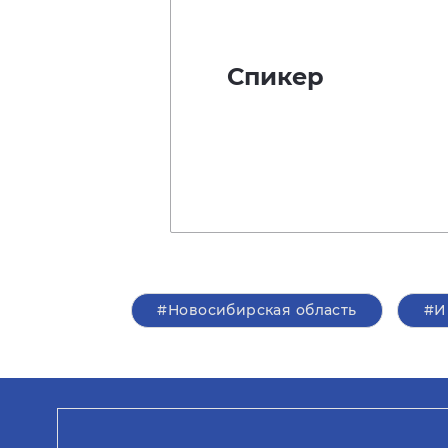
Спикер
#Новосибирская область
#И