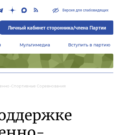
Версия для слабовидящих
Личный кабинет сторонника/члена Партии
я
Мультимедиа
Вступить в партию
Центральный совет сторонников партии «Единая Россия»
оенно-Спортивные Соревнования
поддержке
оенно-