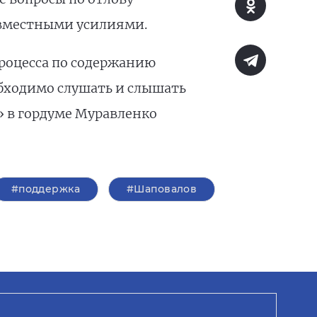
совместными усилиями.
роцесса по содержанию
бходимо слушать и слышать
» в гордуме Муравленко
#поддержка
#Шаповалов