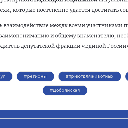
пехи, которые постепенно удаётся достигать 
ь взаимодействие между всеми участниками п
взаимопониманию и общему знаменателю, нео
водитель депутатской фракции «Единой России
уг
#регионы
#приютдляживотных
#Добрянская