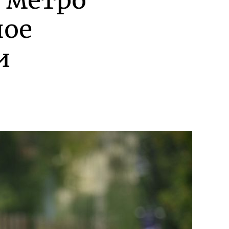
 метро
ное
и