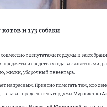
 котов и 173 собаки
совместно с депутатами гордумы и заксобрани
: предметы и средства ухода за животными, ра
ю, миски, уборочный инвентарь.
ает напрасным. Приятно помогать тем, кто де
, – сказал председатель гордумы Муравленко
А
тором приюта
Надеждой Юцишиной
актуальные