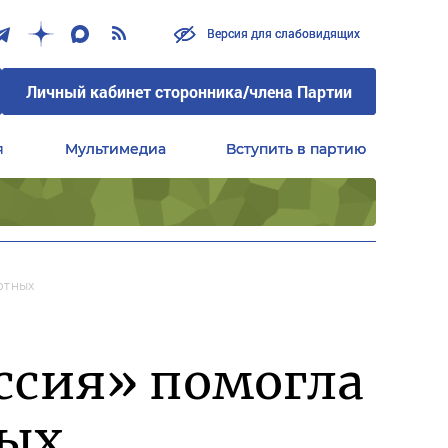
Версия для слабовидящих
Версия для слабовидящих
Личный кабинет сторонника/члена Партии
Личный кабинет сторонника/члена Партии
я
я
Мультимедиа
Мультимедиа
Вступить в партию
Вступить в партию
Центральный совет сторонников партии «Единая Россия»
Центральный совет сторонников партии «Единая Россия»
отных
ссия» помогла
ных