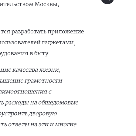
вительством Москвы,
уется разработать приложение
 пользователей гаджетами,
рудования в быту.
ние качества жизни,
вышение грамотности
заимоотношения с
ть расходы на общедомовые
оустроить дворовую
ть ответы на эти и многие