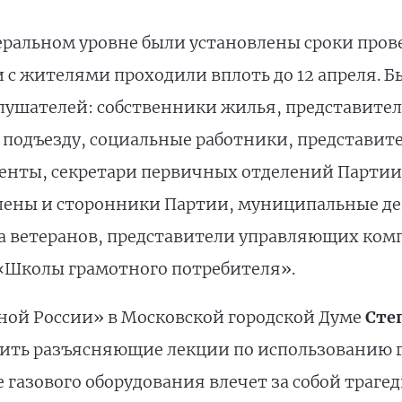
еральном уровне были установлены сроки пров
и с жителями проходили вплоть до 12 апреля. Б
слушателей: собственники жилья, представит
 подъезду, социальные работники, представит
денты, секретари первичных отделений Партии,
лены и сторонники Партии, муниципальные де
а ветеранов, представители управляющих ком
«Школы грамотного потребителя».
ой России» в Московской городской Думе
Сте
ить разъясняющие лекции по использованию га
газового оборудования влечет за собой траге