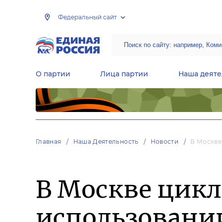
Федеральный сайт
О партии
Лица партии
Наша деяте
Центральная общественная приемная Председателя партии «Единая Россия»
Народная программа «Единой России»
Региональные общ
Руководящий состав Межрегиональных координационных советов
Центральная контрольная комиссия партии
Главная
Наша Деятельность
Новости
В Москве
В Москве цикл
использовании