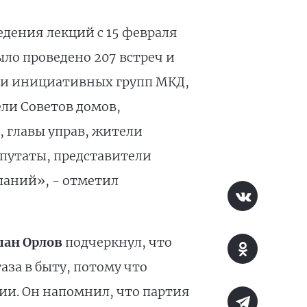
едения лекций с 15 февраля
ыло проведено 207 встреч и
ели инициативных групп МКД,
ели Советов домов,
 главы управ, жители
путаты, представители
паний», - отметил
пан Орлов
подчеркнул, что
за в быту, потому что
дии. Он напомнил, что партия