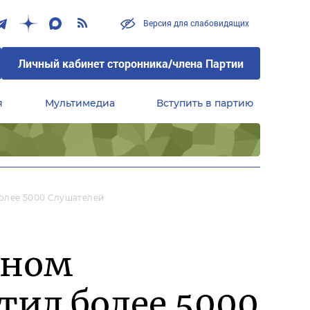
Версия для слабовидящих
Личный кабинет сторонника/члена Партии
я
Мультимедиа
Вступить в партию
Центральный совет сторонников партии «Единая Россия»
Более 5000 Слушателей
сном
тил более 5000