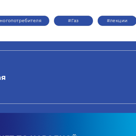
ногопотребителя
#Газ
#лекции
ая