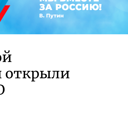
ой
и открыли
О