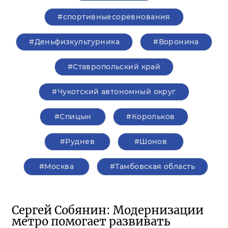
#спортивныесоревнования
#Деньфизкультурника
#Воронина
#Ставропольский край
#Чукотский автономный округ
#Спицын
#Корольков
#Руднев
#Шонов
#Москва
#Тамбовская область
Сергей Собянин: Модернизации
метро помогает развивать