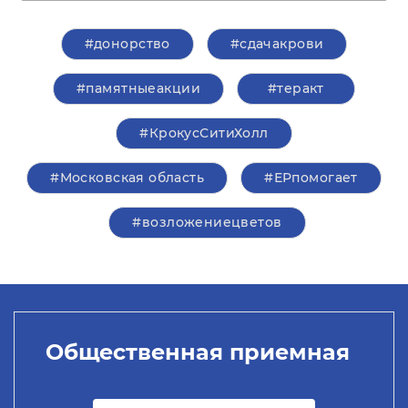
#донорство
#сдачакрови
#памятныеакции
#теракт
#КрокусСитиХолл
#Московская область
#ЕРпомогает
#возложениецветов
Общественная приемная