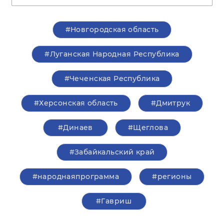
#Новгородская область
#Луганская Народная Республика
#Чеченская Республика
#Херсонская область
#Дмитрук
#Динаев
#Щеглова
#Забайкальский край
#народнаяпрограмма
#регионы
#Гавриш