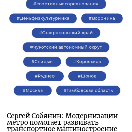
#спортивныесоревнования
#Деньфизкультурника
#Воронина
#Ставропольский край
#Чукотский автономный округ
#Спицын
#Корольков
#Руднев
#Шонов
#Москва
#Тамбовская область
Сергей Собянин: Модернизации
метро помогает развивать
транспортное машиностроение