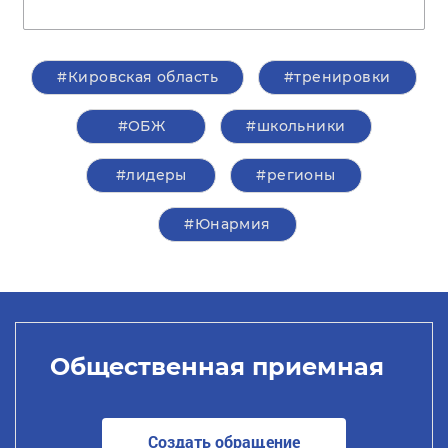
#Кировская область
#тренировки
#ОБЖ
#школьники
#лидеры
#регионы
#Юнармия
Общественная приемная
Создать обращение