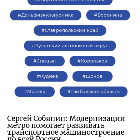
#Деньфизкультурника
#Воронина
#Ставропольский край
#Чукотский автономный округ
#Спицын
#Корольков
#Руднев
#Шонов
#Москва
#Тамбовская область
Сергей Собянин: Модернизации
метро помогает развивать
транспортное машиностроение
по всей России