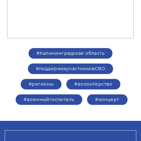
#Калининградская область
#поддержкаучастниковСВО
#регионы
#волонтерство
#военныйгоспиталь
#концерт