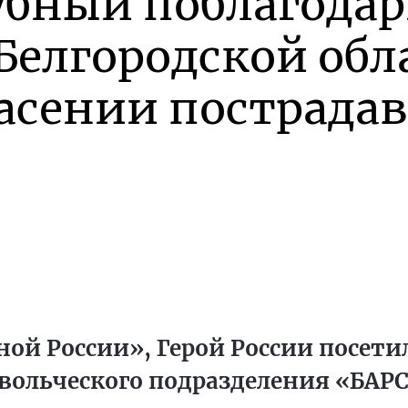
убный поблагода
Белгородской обл
асении пострада
ной России», Герой России посети
вольческого подразделения «БАР