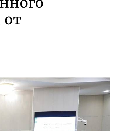
енного
 от