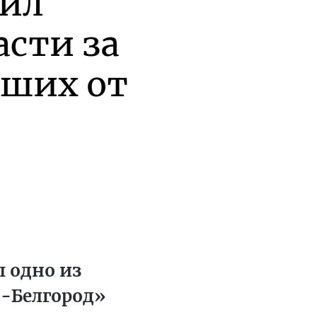
рил
асти за
вших от
л одно из
С-Белгород»