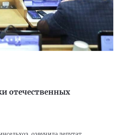
ки отечественных
инсельхоз, озвучила депутат