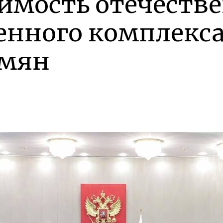
имость отечеств
нного комплекса
емян