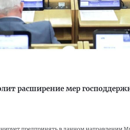
волит расширение мер господдерж
ланирует предпринять в данном направлении М