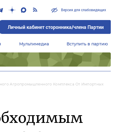
Версия для слабовидящих
Личный кабинет сторонника/члена Партии
я
Мультимедиа
Вступить в партию
Центральный совет сторонников партии «Единая Россия»
нного Агропромышленного Комплекса От Импортных
еобходимым