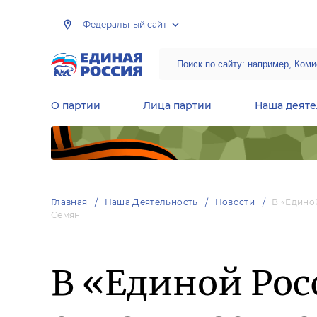
Федеральный сайт
О партии
Лица партии
Наша деяте
Центральная общественная приемная Председателя партии «Единая Россия»
Народная программа «Единой России»
Региональные общ
Руководящий состав Межрегиональных координационных советов
Центральная контрольная комиссия партии
Главная
Наша Деятельность
Новости
В «Едино
Семян
В «Единой Ро