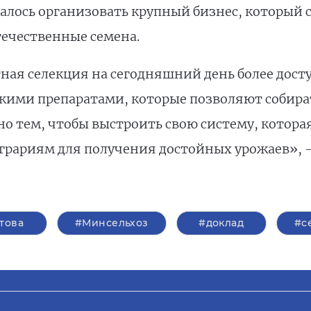
алось организовать крупный бизнес, который с
течественные семена.
ая селекция на сегодняшний день более доступ
ими препаратами, которые позволяют собират
о тем, чтобы выстроить свою систему, котора
аграриям для получения достойных урожаев»,
това
#Минсельхоз
#доклад
#с