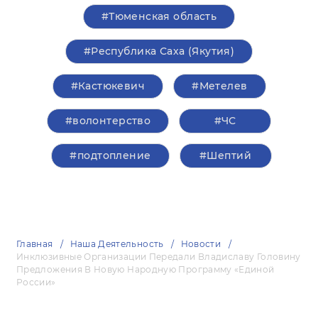
#Тюменская область
#Республика Саха (Якутия)
#Кастюкевич
#Метелев
#волонтерство
#ЧС
#подтопление
#Шептий
Главная
Наша Деятельность
Новости
Инклюзивные Организации Передали Владиславу Головину
Предложения В Новую Народную Программу «Единой
России»