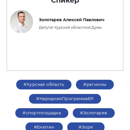
Спикер
Золотарев Алексей Павлович
Депутат Курской областной Думы
#Курская область
#регионы
#НароднаяПрограммаЕР
#спортплощадка
#Золотарев
#Енютин
#Зоря