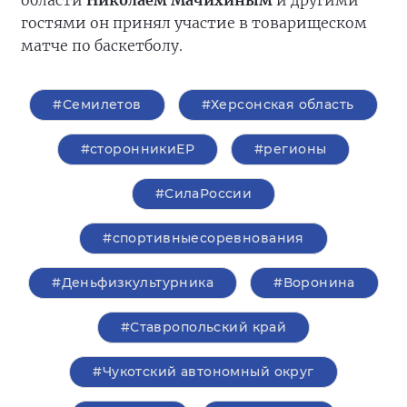
области
Николаем Мачихиным
и другими
гостями он принял участие в товарищеском
матче по баскетболу.
#Семилетов
#Херсонская область
#сторонникиЕР
#регионы
#СилаРоссии
#спортивныесоревнования
#Деньфизкультурника
#Воронина
#Ставропольский край
#Чукотский автономный округ