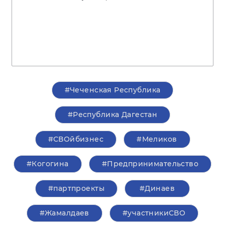
#Чеченская Республика
#Республика Дагестан
#СВОйбизнес
#Меликов
#Когогина
#Предпринимательство
#партпроекты
#Динаев
#Жамалдаев
#участникиСВО