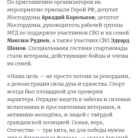
По приглашению организаторов на
мероприятие приехали Герой РФ, депутат
Мосгордумы
Аркадий Корольков
; депутат
Мосгордумы, руководитель рабочей группы
МГД по поддержке участников СВО и их семей
Максим Руднев
; а также участник СВО
Эдуард
Шонов
. Специальными гостями спартакиады
стали ветераны, действующие бойцы и члены
их семей.
«Наша цель — не просто погоня за рекордами,
а демонстрация силы духа и единства. Спорт
всегда был площадкой для проверки
характера. Отрадно видеть в забегах и силовых
испытаниях и прославленных ветеранов, и
активную молодёжь, и людей с твёрдой
гражданской позицией. Семья, вера,
Отечество — три кита, но для победы нужна
еще и физическая форма», — сказал Аркадий