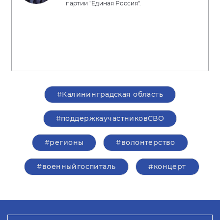
партии "Единая Россия".
#Калининградская область
#поддержкаучастниковСВО
#регионы
#волонтерство
#военныйгоспиталь
#концерт