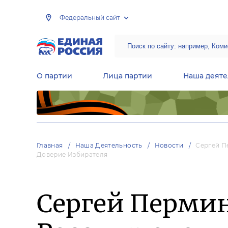
Федеральный сайт
О партии
Лица партии
Наша деяте
Центральная общественная приемная Председателя партии «Единая Россия»
Народная программа «Единой России»
Региональные общ
Руководящий состав Межрегиональных координационных советов
Центральная контрольная комиссия партии
Главная
Наша Деятельность
Новости
Сергей П
Доверие Избирателя
Сергей Перми