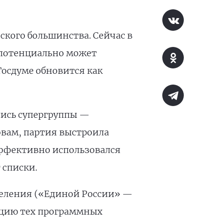
кого большинства. Сейчас в
е потенциально может
Госдуме обновится как
лись супергруппы —
овам, партия выстроила
эффективно использовался
 списки.
деления («Единой России» —
изацию тех программных