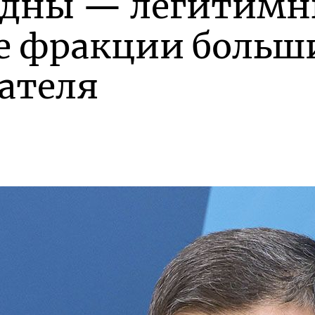
идны — легитимны
 фракции больш
ателя