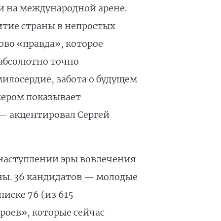
и на международной арене.
итие страны в непростых
ово «правда», которое
абсолютно точно
илосердие, забота о будущем
мером показывает
 — акцентировал Сергей
 наступлении эры вовлечения
ы. 36 кандидатов — молодые
иске 76 (из 615
роев», которые сейчас