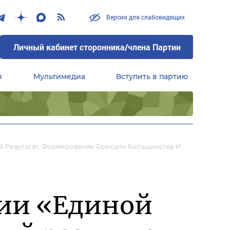
Версия для слабовидящих
Личный кабинет сторонника/члена Партии
я
Мультимедиа
Вступить в партию
Центральный совет сторонников партии «Единая Россия»
й Результат, Формирование Фракции Большинства И
нии «Единой