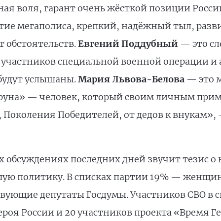
ная воля, гарант очень жёсткой позиции Росси
тие мегаполиса, крепкий, надёжный тыл, разв
т обстоятельств.
Евгений Поддубный
— это сл
участников специальной военной операции и 
 будут услышаны.
Мария Львова-Белова
— это м
труна» — человек, который своим личным при
 Поколения Победителей, от дедов к внукам»,
ых обсуждениях последних дней звучит тезис о
ую политику. В списках партии 19% — женщин
твующие депутаты Госдумы. Участников СВО в сп
ероя России и 20 участников проекта «Время Ге