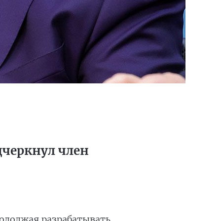
дчеркнул член
родолжая разрабатывать