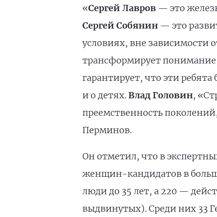
«
Сергей Лавров
— это желез
Сергей Собянин
— это разви
условиях, вне зависимости о
трансформирует понимание 
гарантирует, что эти ребята
и о детях.
Влад Головин
, «С
преемственность поколений,
Перминов.
Он отметил, что в экспертн
женщин-кандидатов в больш
люди до 35 лет, а 220 — дейс
выдвинутых). Среди них 33 Г