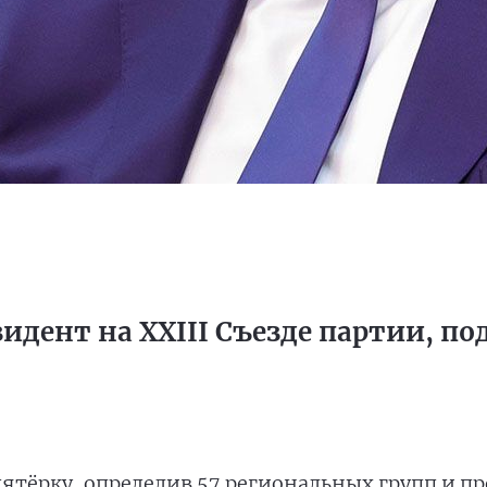
зидент на XXIII Съезде партии, по
тёрку, определив 57 региональных групп и п