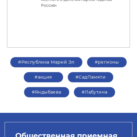
Россия»
#Республика Марий Эл
#регионы
#акция
#СадПамяти
#Яндыбаева
#Лабутина
Общественная приемная