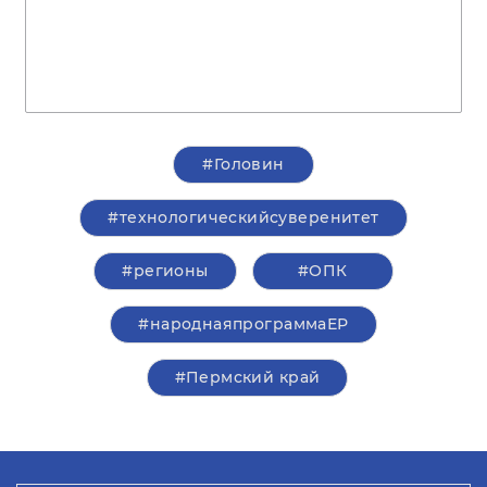
#Головин
#технологическийсуверенитет
#регионы
#ОПК
#народнаяпрограммаЕР
#Пермский край