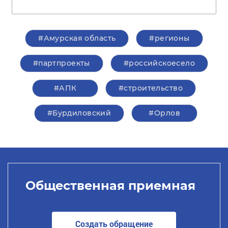
#Амурская область
#регионы
#партпроекты
#российскоесело
#АПК
#строительство
#Бурдиловский
#Орлов
Общественная приемная
Создать обращение