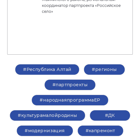
координатор партпроекта «Российское
село»
#Республика Алтай
#регионы
#партпроекты
#народнаяпрограммаЕР
#культурамалойродины
#ДК
#модернизация
#капремонт