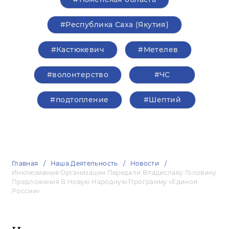
#Республика Саха (Якутия)
#Кастюкевич
#Метелев
#волонтерство
#ЧС
#подтопление
#Шептий
Главная
Наша Деятельность
Новости
Инклюзивные Организации Передали Владиславу Головину
Предложения В Новую Народную Программу «Единой
России»