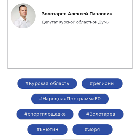
Золотарев Алексей Павлович
Депутат Курской областной Думы
#Курская область
#регионы
#НароднаяПрограммаЕР
#спортплощадка
#Золотарев
#Енютин
#Зоря