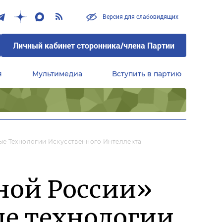
Версия для слабовидящих
Личный кабинет сторонника/члена Партии
я
Мультимедиа
Вступить в партию
Центральный совет сторонников партии «Единая Россия»
ые Технологии Искусственного Интеллекта
ной России»
ые технологии