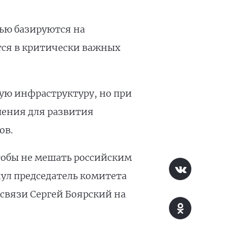
ью базируются на
тся в критически важных
ую инфраструктуру, но при
шения для развития
ов.
тобы не мешать российским
нул председатель комитета
вязи Сергей Боярский на