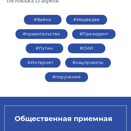
состоялась 12 апреля.
#Вайно
#Медведев
#правительство
#Президент
#Путин
#СМИ
#Интернет
#нацпроекты
#поручение
Общественная приемная