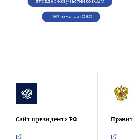
#поддержкаучастниковСВО
#ЕРпомогаетСВО
Сайт президента РФ
Правител