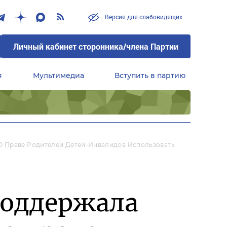
Версия для слабовидящих
Личный кабинет сторонника/члена Партии
я
Мультимедиа
Вступить в партию
Центральный совет сторонников партии «Единая Россия»
О Праве Родителей Детей-Инвалидов Использовать
поддержала