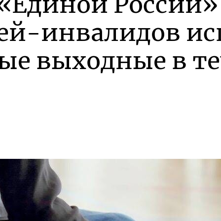
«Единой России» 
тей-инвалидов ис
е выходные в те