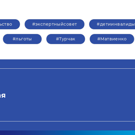
ьство
#экспертныйсовет
#детиинвалиды
#льготы
#Турчак
#Матвиенко
ая