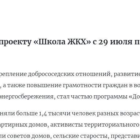
проекту «Школа ЖКХ» с 29 июля по
репление добрососедских отношений, развити
, а также повышение грамотности граждан в 
энергосбережения, стал частью программы «До
яли больше 1,4 тысячи человек разных возраст
артирных домов, активисты территориального
и советов домов, сельские старосты, представ