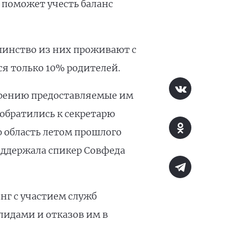
 поможет учесть баланс
шинство из них проживают с
я только 10% родителей.
трению предоставляемые им
 обратились к секретарю
ю область летом прошлого
оддержала спикер Совфеда
нг с участием служб
лидами и отказов им в