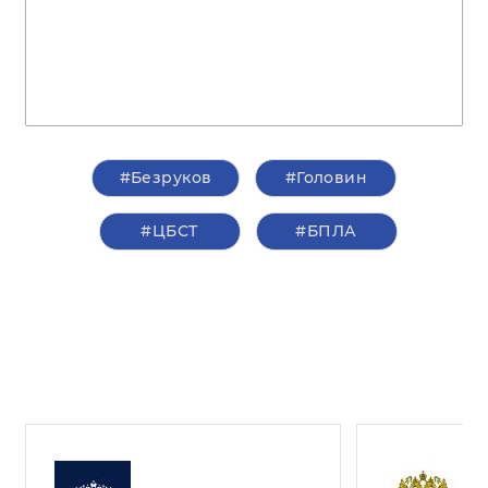
#Безруков
#Головин
#ЦБСТ
#БПЛА