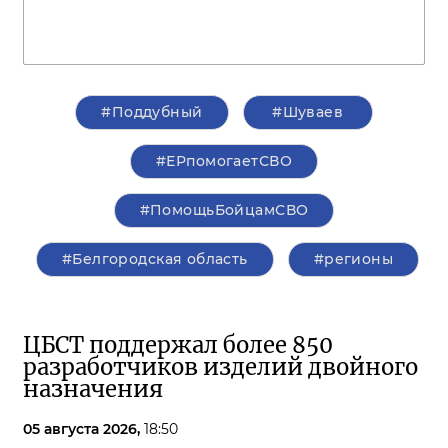
#Поддубный
#Шуваев
#ЕРпомогаетСВО
#ПомощьБойцамСВО
#Белгородская область
#регионы
ЦБСТ поддержал более 850
разработчиков изделий двойного
назначения
05 августа 2026,
18:50