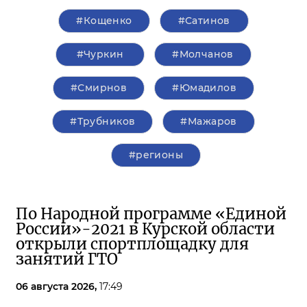
#Кощенко
#Сатинов
#Чуркин
#Молчанов
#Смирнов
#Юмадилов
#Трубников
#Мажаров
#регионы
По Народной программе «Единой
России»-2021 в Курской области
открыли спортплощадку для
занятий ГТО
06 августа 2026,
17:49