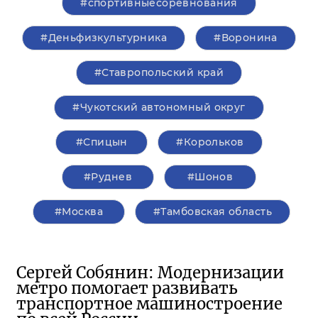
#спортивныесоревнования
#Деньфизкультурника
#Воронина
#Ставропольский край
#Чукотский автономный округ
#Спицын
#Корольков
#Руднев
#Шонов
#Москва
#Тамбовская область
Сергей Собянин: Модернизации
метро помогает развивать
транспортное машиностроение