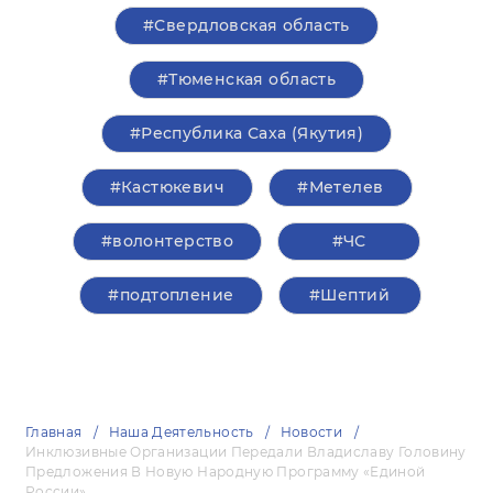
#Свердловская область
#Тюменская область
#Республика Саха (Якутия)
#Кастюкевич
#Метелев
#волонтерство
#ЧС
#подтопление
#Шептий
Главная
Наша Деятельность
Новости
Инклюзивные Организации Передали Владиславу Головину
Предложения В Новую Народную Программу «Единой
России»