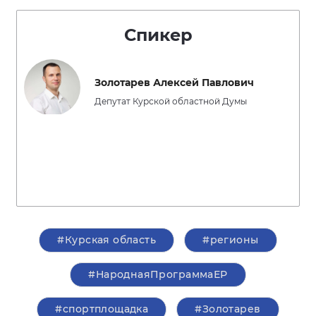
Спикер
Золотарев Алексей Павлович
Депутат Курской областной Думы
#Курская область
#регионы
#НароднаяПрограммаЕР
#спортплощадка
#Золотарев